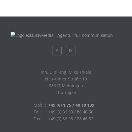
Inh. Dipl.-Ing. Mike Thiele
Neu-Ulmer Straße 10
98617 Meiningen
Thüringen
Mobil:
+49 (0) 1 75 / 40 10 139
Tel.:
+49 (0) 36 93 / 88 46 50
Fax:
+49 (0) 36 93 / 88 46 52