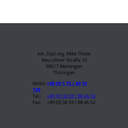
Inh. Dipl.-Ing. Mike Thiele
Neu-Ulmer Straße 10
98617 Meiningen
Thüringen
Mobil:
+49 (0) 1 75 / 40 10
139
Tel.:
+49 (0) 36 93 / 88 46 50
Fax:
+49 (0) 36 93 / 88 46 52