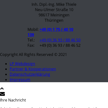
Inh. Dipl.-Ing. Mike Thiele
Neu-Ulmer Straße 10
98617 Meiningen
Thüringen
Mobil:
+49 (0) 1 75 / 40 10
139
Tel.:
+49 (0) 36 93 / 88 46 50
Fax:
+49 (0) 36 93 / 88 46 52
Copyright All Rights Reserved © 2021
LP Webdesign
Partner & Kooperationen
Datenschutzerklärung
Impressum
Ihre Nachricht